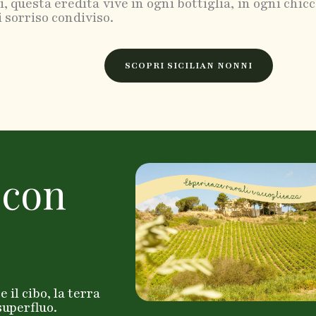
, questa eredità vive in ogni bottiglia, in ogni chicc
 sorriso condiviso.
SCOPRI SICILIAN NONNI
 con
 il cibo, la terra
superfluo.