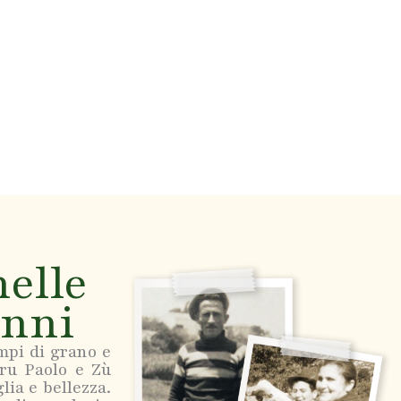
nelle
onni
mpi di grano e
tru Paolo e Zù
lia e bellezza.