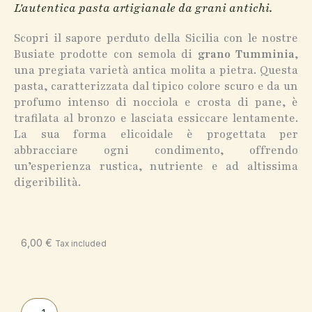
L'autentica pasta artigianale da grani antichi.
Scopri il sapore perduto della Sicilia con le nostre
Busiate prodotte con semola di
grano Tumminia
,
una pregiata varietà antica molita a pietra. Questa
pasta, caratterizzata dal tipico colore scuro e da un
profumo intenso di nocciola e crosta di pane, è
trafilata al bronzo e lasciata essiccare lentamente.
La sua forma elicoidale è progettata per
abbracciare ogni condimento, offrendo
un’esperienza rustica, nutriente e ad altissima
digeribilità.
6,00
€
Tax included
Busiate
pasta