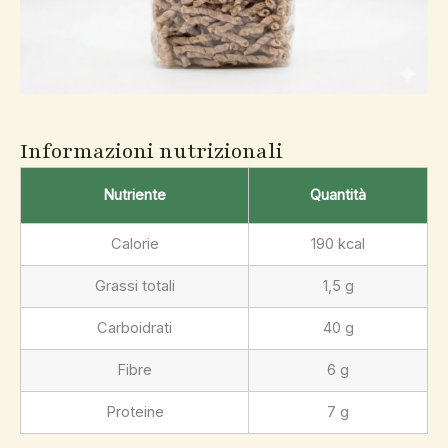
Informazioni nutrizionali
Nutriente
Quantità
Calorie
190 kcal
Grassi totali
1,5 g
Carboidrati
40 g
Fibre
6 g
Proteine
7 g