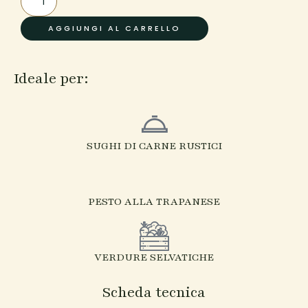
con
AGGIUNGI AL CARRELLO
farina
di
tumminia
Ideale per:
quantità
SUGHI DI CARNE RUSTICI
PESTO ALLA TRAPANESE
VERDURE SELVATICHE
Scheda tecnica