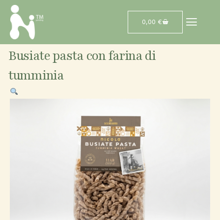
Vai
contenuto
al
Cart
0,00
€
contenuto
Busiate pasta con farina di
tumminia